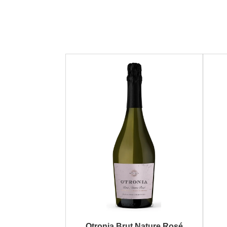
Otronia Brut Nature Rosé