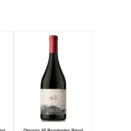
lot
Otronia 45 Rugientes Pinot