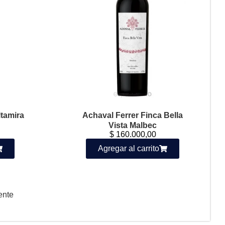
ltamira
Achaval Ferrer Finca Bella
Vista Malbec
$
160.000,00
Agregar al carrito
ente