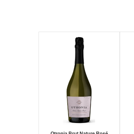
Otronia Brut Nature Rosé