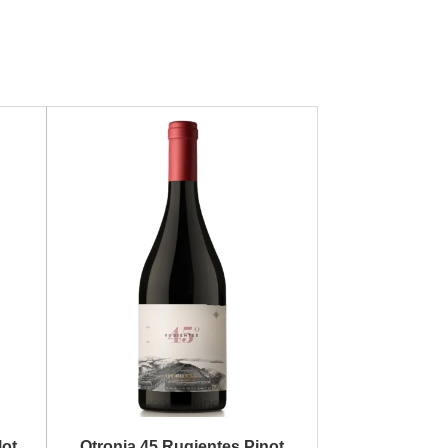
lot
Otronia 45 Rugientes Pinot