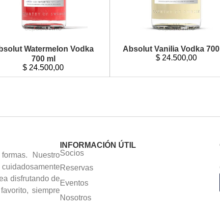
bsolut Watermelon Vodka
Absolut Vanilia Vodka 700
$
24.500,00
700 ml
$
24.500,00
INFORMACIÓN ÚTIL
Socios
formas. Nuestro
as cuidadosamente
Reservas
ea disfrutando de
Eventos
avorito, siempre
Nosotros