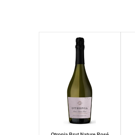
Otronia Brut Nature Rosé