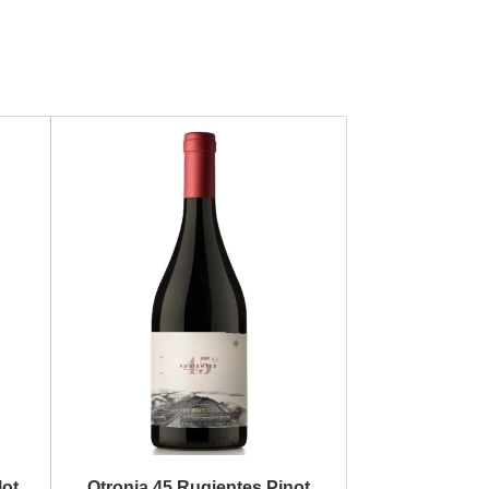
lot
Otronia 45 Rugientes Pinot