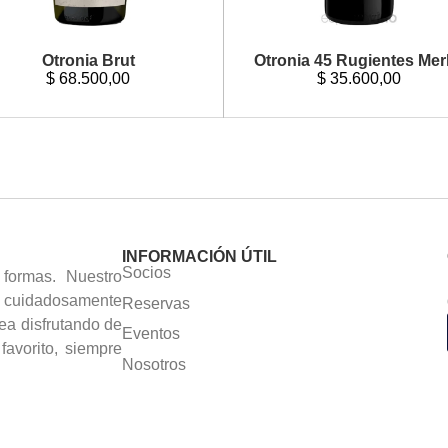
Otronia Brut
Otronia 45 Rugientes Mer
$
68.500,00
$
35.600,00
INFORMACIÓN ÚTIL
Socios
formas. Nuestro
as cuidadosamente
Reservas
ea disfrutando de
Eventos
avorito, siempre
Nosotros