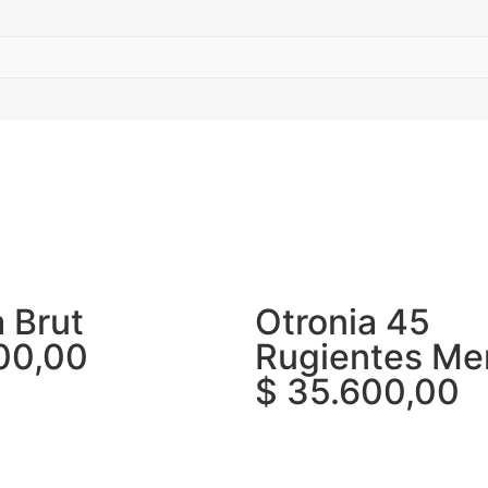
a Brut
Otronia 45
00,00
Rugientes Mer
$
35.600,00